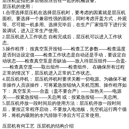
层压机是指把多层物质压合在一起的机械设备。
层压机的使用：
1.合理选择层压机在选择层压机时，要考虑的因素就是层压机
面积。要选择一个兼容性强的面积，同时考虑开盖方式，外观
等。尽可能一机多用。选择完毕后，在生产厂家指导下进行安
装调试，进入正常生产使用。
2.层压机进入工作状态 自检完成后，层压机可以进入工作状
态。
3.操作程序： 按真空泵开按钮------检查工艺参数------检查温度
是否到达设定值------检查工作状态是自动还是手动，要设定自
动状态------检查真空泵是否缺油------放入待层压组件------合盖-
-----检查真空度------取出组件------检查组件。 在确保所有过程
正常的情况下，层压机进入正常的工作状态。
4.层压机停机： 层压机停机时要求关断一切电源。为确保不被
非操作人员误操作，可将紧急按钮纳入关机范围。操作程序如
下： 真空泵关------合盖（盖不要合严）------加热关------电源
关------按紧急按钮------关总闸 或：按紧急按钮------关总闸。
5.层压机停放一段时间后的使用方法：层压机停放一段时间
后，要按正常程序启动，不要放入电池板，先空机运行两个循
环，将机内吸附的水汽排除干净后方可正常使用。
压层机有何工艺 压层机的结构介绍