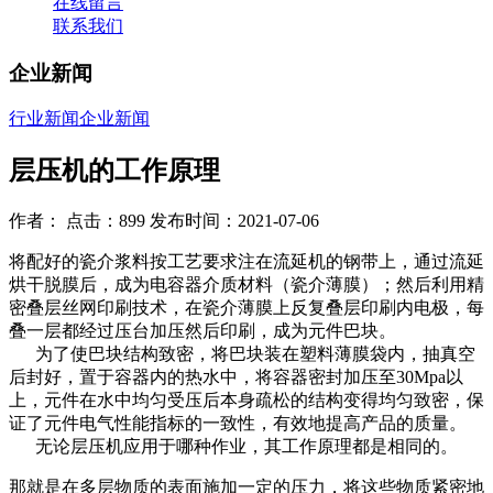
在线留言
联系我们
企业新闻
行业新闻
企业新闻
层压机的工作原理
作者： 点击：899 发布时间：2021-07-06
将配好的瓷介浆料按工艺要求注在流延机的钢带上，通过流延
烘干脱膜后，成为电容器介质材料（瓷介薄膜）；然后利用精
密叠层丝网印刷技术，在瓷介薄膜上反复叠层印刷内电极，每
叠一层都经过压台加压然后印刷，成为元件巴块。
为了使巴块结构致密，将巴块装在塑料薄膜袋内，抽真空
后封好，置于容器内的热水中，将容器密封加压至30Mpa以
上，元件在水中均匀受压后本身疏松的结构变得均匀致密，保
证了元件电气性能指标的一致性，有效地提高产品的质量。
无论层压机应用于哪种作业，其工作原理都是相同的。
那就是在多层物质的表面施加一定的压力，将这些物质紧密地