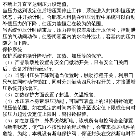
不断上升直至达到压力设定值。
当压力达到设定值后增压泵停止工作，系统进入封闭和恒压的
状态，并开始计时。合肥花木租赁在恒压过程中系统可以自动
补偿压力的下降，使压力能恒定在较为的范围。
当系统恒压计时结束后，压力控制仪表发出泄压信号，控制泄
压的气动阀动作，使密闭容器内的水向外泄出，容器内的压力
随之而下降。
保护系统
保护系统包括升降动作、加热、加压等的保护。
（1）产品装载处设置有安全门微动开关，只有安全门关闭
后，设备才能开始运行。
（2）当密封压头下降到适当位置时，触动行程开关，利用四
只气缸同时动作锁缸，同时分别触动四只行程开关，才接通增
压系统开始增压。
（3）加热保护方面设置了超温、欠温报警。
（4）水压表本身带限压功能，可调节表盘上的限位指针确定
限压值范围。如在规定的时间内不能升至设定值下限或任何时
候压力超过设定值上限时，警报铃报警。
（5）如在加压中，外界突然断电，该机所有电控阀会全部置
向断电状态，使气缸不按预设的程式动作，会带来损坏机件的
危险。为此，本机设有断电保护阀，保证封头在突然断电时不