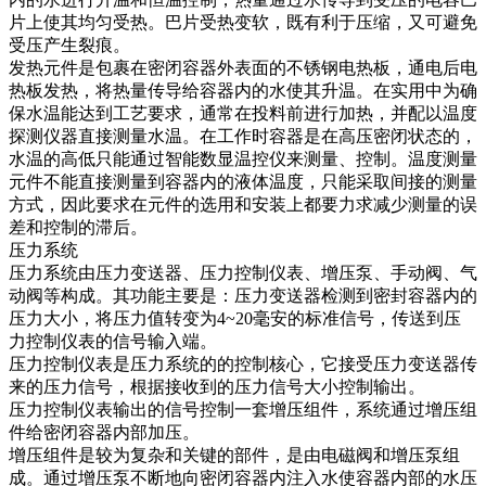
片上使其均匀受热。巴片受热变软，既有利于压缩，又可避免
受压产生裂痕。
发热元件是包裹在密闭容器外表面的不锈钢电热板，通电后电
热板发热，将热量传导给容器内的水使其升温。在实用中为确
保水温能达到工艺要求，通常在投料前进行加热，并配以温度
探测仪器直接测量水温。在工作时容器是在高压密闭状态的，
水温的高低只能通过智能数显温控仪来测量、控制。温度测量
元件不能直接测量到容器内的液体温度，只能采取间接的测量
方式，因此要求在元件的选用和安装上都要力求减少测量的误
差和控制的滞后。
压力系统
压力系统由压力变送器、压力控制仪表、增压泵、手动阀、气
动阀等构成。其功能主要是：压力变送器检测到密封容器内的
压力大小，将压力值转变为4~20毫安的标准信号，传送到压
力控制仪表的信号输入端。
压力控制仪表是压力系统的的控制核心，它接受压力变送器传
来的压力信号，根据接收到的压力信号大小控制输出。
压力控制仪表输出的信号控制一套增压组件，系统通过增压组
件给密闭容器内部加压。
增压组件是较为复杂和关键的部件，是由电磁阀和增压泵组
成。通过增压泵不断地向密闭容器内注入水使容器内部的水压