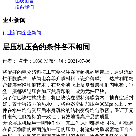
在线留言
联系我们
企业新闻
行业新闻
企业新闻
层压机压合的条件各不相同
作者： 点击：1038 发布时间：2021-07-06
将配好的瓷介浆料按工艺要求注在流延机的钢带上，通过流延
烘干脱膜后，成为电容器介质材料（瓷介薄膜）；然后利用精
密叠层丝网印刷技术，在瓷介薄膜上反复叠层印刷内电极，每
叠一层都经过压台加压然后印刷，成为元件巴块。
为了使巴块结构致密，将巴块装在塑料薄膜袋内，抽真空后封
好，置于容器内的热水中，将容器密封加压至30Mpa以上，元
件在水中均匀受压后本身疏松的结构变得均匀致密，保证了元
件电气性能指标的一致性，有效地提高产品的质量。
无论层压机应用于哪种作业，其工作原理都是相同的。那就是
在多层物质的表面施加一定的压力，将这些物质紧密地压合在
一起。所不同的是根据层压的目的不同，压合的条件各不相