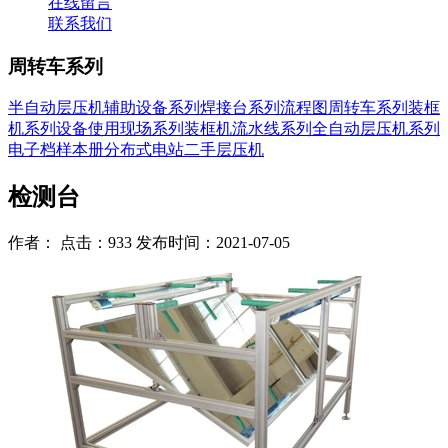
在线留言
联系我们
周转车系列
半自动层压机
辅助设备系列
焊接台系列
流程图
周转车系列
装框
机系列
设备使用现场系列
装框机流水线系列
全自动层压机系列
电子档样本册
分布式电站
二手层压机
检测台
作者： 点击：933 发布时间：2021-07-05