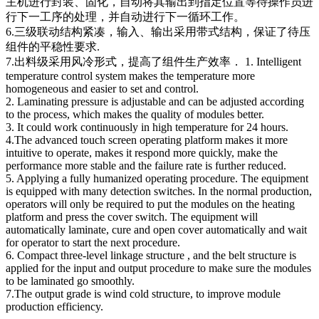
主机进行封装、固化，自动将其输出到指定位置等待操作员进
行下一工序的处理，并自动进行下一循环工作。
6.三级联动结构紧凑，输入、输出采用带式结构，保证了待压
组件的平稳性要求.
7.出料级采用风冷形式，提高了组件生产效率． 1. Intelligent
temperature control system makes the temperature more
homogeneous and easier to set and control.
2. Laminating pressure is adjustable and can be adjusted according
to the process, which makes the quality of modules better.
3. It could work continuously in high temperature for 24 hours.
4.The advanced touch screen operating platform makes it more
intuitive to operate, makes it respond more quickly, make the
performance more stable and the failure rate is further reduced.
5. Applying a fully humanized operating procedure. The equipment
is equipped with many detection switches. In the normal production,
operators will only be required to put the modules on the heating
platform and press the cover switch. The equipment will
automatically laminate, cure and open cover automatically and wait
for operator to start the next procedure.
6. Compact three-level linkage structure , and the belt structure is
applied for the input and output procedure to make sure the modules
to be laminated go smoothly.
7.The output grade is wind cold structure, to improve module
production efficiency.